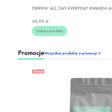
DRIPPIN' ALL DAY EVERYDAY RWANDA MU
Cena
49,99 zł
Zobacz produkt
Promocje
Wszystkie produkty w promocji
Okazja