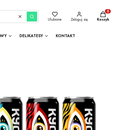
Produkty w kosz
Wyczyść
Szukaj
Ulubione
Zaloguj się
Koszyk
AWY
DELIKATESY
KONTAKT