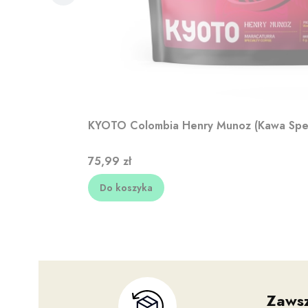
KYOTO Colombia Henry Munoz (Kawa Spec
Cena
75,99 zł
Do koszyka
Zaws