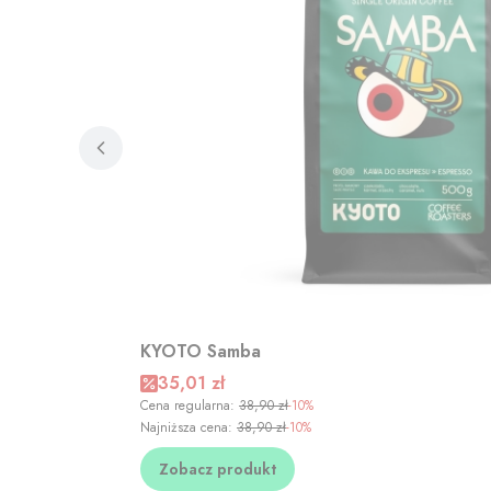
KYOTO Samba
Cena promocyjna
35,01 zł
Cena regularna:
38,90 zł
-10%
Najniższa cena:
38,90 zł
-10%
Zobacz produkt