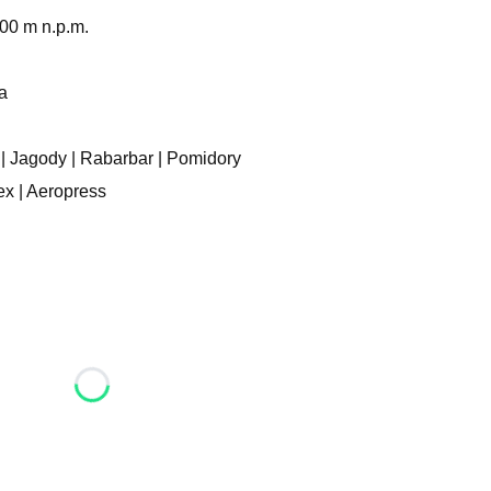
00 m n.p.m.
a
| Jagody | Rabarbar | Pomidory
x | Aeropress
 się ceną
alne