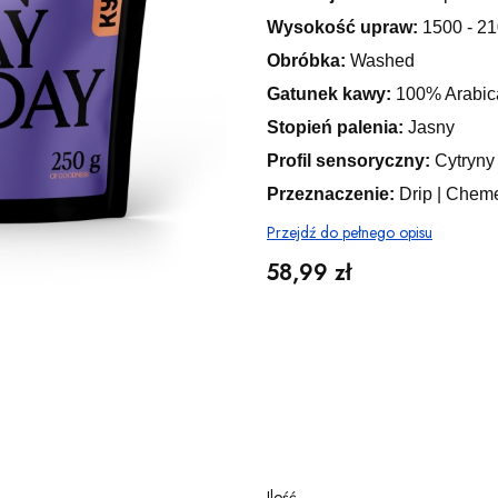
Wysokość upraw:
1500 - 21
Obróbka:
Washed
Gatunek kawy:
100% Arabic
Stopień palenia:
Jasny
Profil sensoryczny:
Cytryny 
Przeznaczenie:
Drip | Cheme
Przejdź do pełnego opisu
Cena
58,99 zł
Wybierz wariant produktu:
Poszczególne warianty mogą różnić
ZMIELIĆ KAWĘ? - WYBIERZ
Opcjon
Wybierz
Ilość