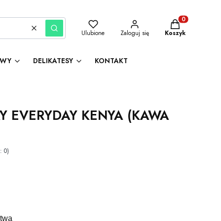
Produkty w kosz
Wyczyść
Szukaj
Ulubione
Zaloguj się
Koszyk
AWY
DELIKATESY
KONTAKT
DAY EVERYDAY KENYA (KAWA
: 0)
twa