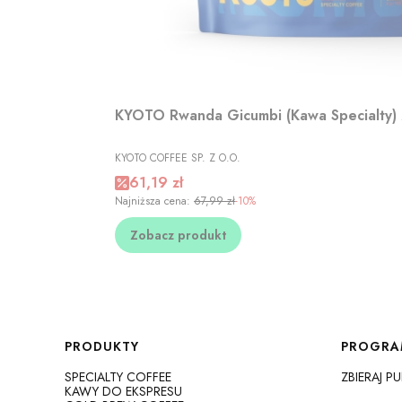
KYOTO Rwanda Gicumbi (Kawa Specialty)
PRODUCENT
KYOTO COFFEE SP. Z O.O.
Cena promocyjna
61,19 zł
Najniższa cena:
67,99 zł
-10%
Zobacz produkt
Linki w stopce
PRODUKTY
PROGRA
SPECIALTY COFFEE
ZBIERAJ P
KAWY DO EKSPRESU