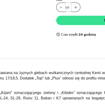
szt.
Czas wysyłki:
24 godziny
awiana na żyznych glebach wulkanicznych centralnej Kenii w r
u 17/18,5. Dodatek „Top” lub „Plus” odnosi się do profilu misec
ijani” oznaczającyego zielony i „Kiboko” oznaczającego 
L-24, SL-28, Ruiru 11, Batian i K7 uprawianych na bogatyc