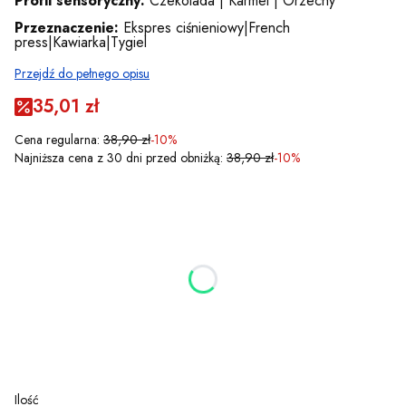
Profil sensoryczny:
Czekolada | Karmel | Orzechy
Przeznaczenie:
Ekspres ciśnieniowy|French
press|Kawiarka|Tygiel
Przejdź do pełnego opisu
35,01 zł
Cena regularna:
38,90 zł
-10%
Najniższa cena z 30 dni przed obniżką:
38,90 zł
-10%
Wybierz wariant produktu:
Poszczególne warianty mogą różnić się ceną
*
gramatura
Wybierz
ZMIELIĆ KAWĘ? - WYBIERZ
Opcjonalne
Wybierz
Ilość