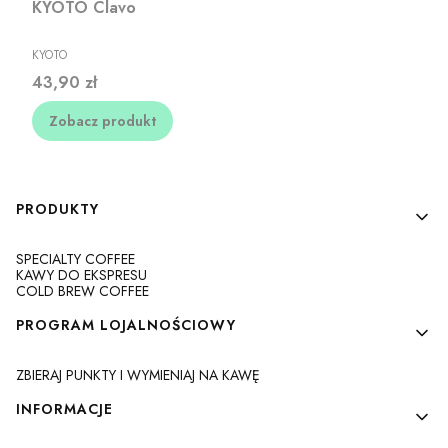
KYOTO Clavo
PRODUCENT
KYOTO
Cena
43,90 zł
Zobacz produkt
Linki w stopce
PRODUKTY
SPECIALTY COFFEE
KAWY DO EKSPRESU
COLD BREW COFFEE
PROGRAM LOJALNOŚCIOWY
ZBIERAJ PUNKTY I WYMIENIAJ NA KAWĘ
INFORMACJE