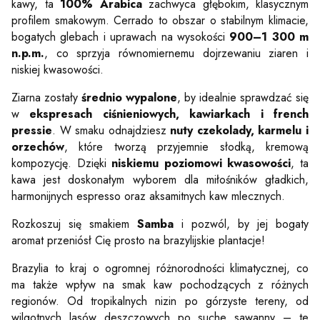
kawy, ta
100% Arabica
zachwyca głębokim, klasycznym
profilem smakowym. Cerrado to obszar o stabilnym klimacie,
bogatych glebach i uprawach na wysokości
900–1 300 m
n.p.m.
, co sprzyja równomiernemu dojrzewaniu ziaren i
niskiej kwasowości.
Ziarna zostały
średnio wypalone
, by idealnie sprawdzać się
w
ekspresach ciśnieniowych, kawiarkach i french
pressie
. W smaku odnajdziesz
nuty czekolady, karmelu i
orzechów
, które tworzą przyjemnie słodką, kremową
kompozycję. Dzięki
niskiemu poziomowi kwasowości
, ta
kawa jest doskonałym wyborem dla miłośników gładkich,
harmonijnych espresso oraz aksamitnych kaw mlecznych.
Rozkoszuj się smakiem
Samba
i pozwól, by jej bogaty
aromat przeniósł Cię prosto na brazylijskie plantacje!
Brazylia to kraj o ogromnej różnorodności klimatycznej, co
ma także wpływ na smak kaw pochodzących z różnych
regionów. Od tropikalnych nizin po górzyste tereny, od
wilgotnych lasów deszczowych po suche sawanny – te