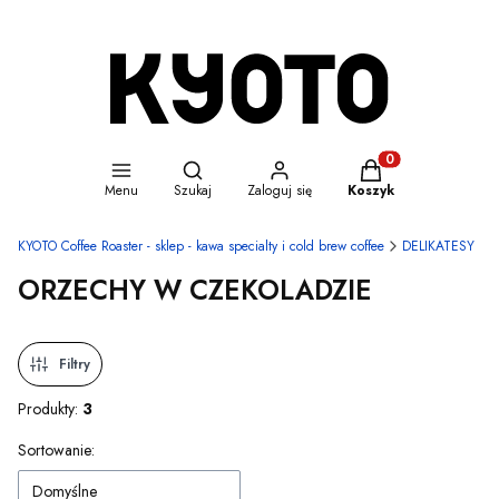
Otwórz wyszukiwarkę
Produkty w koszyku
Menu
Szukaj
Zaloguj się
Koszyk
KYOTO Coffee Roaster - sklep - kawa specialty i cold brew coffee
DELIKATESY
ORZECHY W CZEKOLADZIE
Filtry
Produkty:
3
Lista produktów
Sortowanie:
Domyślne