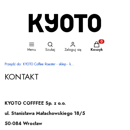
Otwórz wyszukiwarkę
Produkty w koszyku
Menu
Szukaj
Zaloguj się
Koszyk
Przejdź do:
KYOTO Coffee Roaster - sklep - kawa specialty i cold brew coffee
KONTAKT
KYOTO COFFFEE Sp. z o.o.
ul. Stanisława Małachowskiego 18/5
50-084 Wrocław