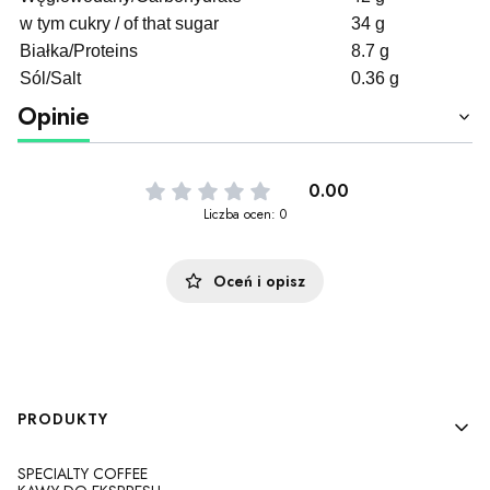
w tym cukry / of that sugar
34 g
Białka/Proteins
8.7 g
Sól/Salt
0.36 g
Opinie
0.00
Liczba ocen: 0
Oceń i opisz
Linki w stopce
PRODUKTY
SPECIALTY COFFEE