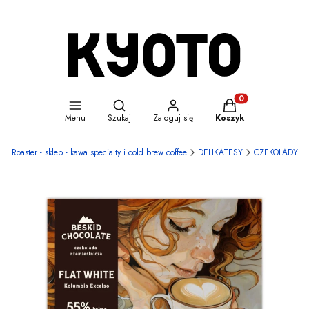
Otwórz wyszukiwarkę
Produkty w koszyku
Menu
Szukaj
Zaloguj się
Koszyk
e Roaster - sklep - kawa specialty i cold brew coffee
DELIKATESY
CZEKOLADY