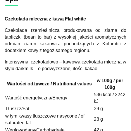
Czekolada mleczna z kawą Flat white
Czekolada rzemieślnicza produkowana od ziarna do
tabliczki (bean to bar) z wysokiej jakości aromatycznych
odmian ziaren kakaowca pochodzących z Kolumbii z
dodatkiem kawy z tegoż samego regionu.
Intensywna, czekoladowo – kawowa czekolada mleczna w
stylu darkmilk – o podwyższonej ilości kakao.
w 100g / per
Wartości odżywcze / Nutritional values
100g
536 kcal / 2242
Wartość energetyczna/Energy
kJ
Tłuszcz/Fat
39 g
w tym kwasy tłuszczowe nasycone / of
23 g
saturated fat
Węglowodany/Carbohydrate
42 g